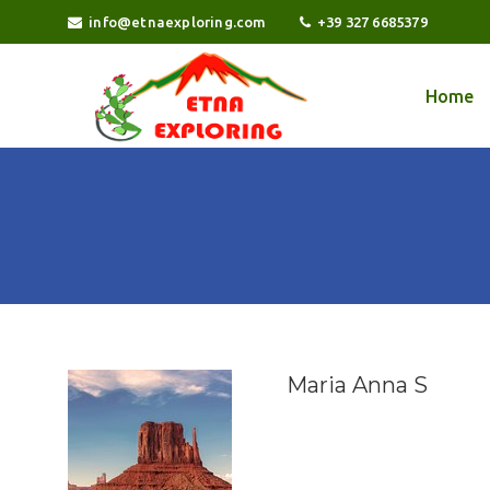
info@etnaexploring.com
+39 327 6685379
Home
Ricerca
per:
Maria Anna S